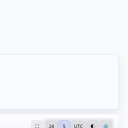
⛶
24
S
UTC
◐
⚙