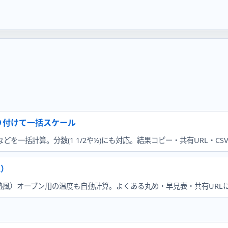
り付けて一括スケール
を一括計算。分数(1 1/2や½)にも対応。結果コピー・共有URL・CS
正）
風）オーブン用の温度も自動計算。よくある丸め・早見表・共有URL