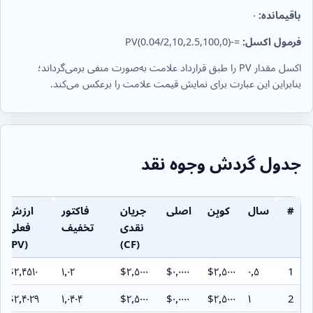
باقیمانده:
۰
فرمول اکسل:
=-PV(0.04/2,10,2.5,100,0)
اکسل مقدار PV را طبق قرارداد علامت به‌صورت منفی برمی‌گرداند؛
بنابراین این عبارت برای نمایش قیمت علامت را برعکس می‌کند.
جدول گردش وجوه نقد
#
سال
کوپن
اصلی
جریان
فاکتور
ارزش
نقدی
تخفیف
فعلی
(PV)
(CF)
‎$۲٫۴۵۱۰
۱٫۰۲
‎$۲٫۵۰۰۰
‎$۰٫۰۰۰۰
‎$۲٫۵۰۰۰
۰٫۵
1
‎$۲٫۴۰۲۹
۱٫۰۴۰۴
‎$۲٫۵۰۰۰
‎$۰٫۰۰۰۰
‎$۲٫۵۰۰۰
۱
2