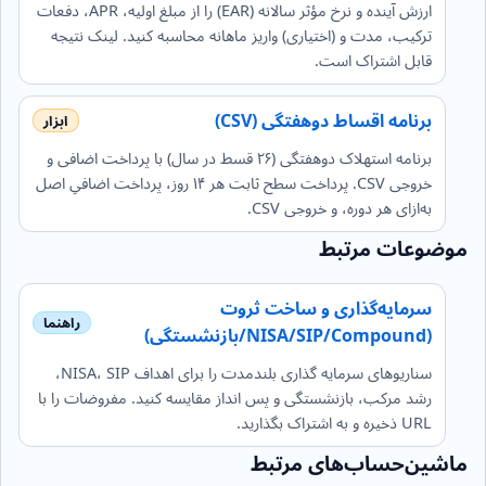
ارزش آینده و نرخ مؤثر سالانه (EAR) را از مبلغ اولیه، APR، دفعات
ترکیب، مدت و (اختیاری) واریز ماهانه محاسبه کنید. لینک نتیجه
قابل اشتراک است.
برنامه اقساط دو‌هفتگی (CSV)
برنامه استهلاک دو‌هفتگی (۲۶ قسط در سال) با پرداخت اضافی و
خروجی CSV. پرداخت سطح ثابت هر ۱۴ روز، پرداخت اضافیِ اصل
به‌ازای هر دوره، و خروجی CSV.
موضوعات مرتبط
سرمایه‌گذاری و ساخت ثروت
(NISA/SIP/Compound/بازنشستگی)
سناریوهای سرمایه گذاری بلندمدت را برای اهداف NISA، SIP،
رشد مرکب، بازنشستگی و پس انداز مقایسه کنید. مفروضات را با
URL ذخیره و به اشتراک بگذارید.
ماشین‌حساب‌های مرتبط