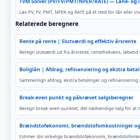
TVM Solver (PV/FV/PMT/NPER/RATE) — Låne- og 
Løs PV, FV, PMT, NPER og RATE på ét sted for lån eller 
Relaterede beregnere
Rente på rente | Slutværdi og effektiv årsrente
Beregn slutværdi ud fra årsrente, rentefrekvens, løbetid
Boliglån | Afdrag, refinansiering og ekstra beta
Sammenlign afdrag, ekstra betalinger og refinansiering
Break-even punkt og påkrævet salgsberegner
Beregn break-even-punktet, det nødvendige salg for at n
Brændstoføkonomi, brændstofomkostninger og
Estimer din virkelige brændstoføkonomi, brændstofomkos