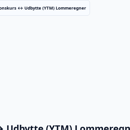
ionskurs ↔ Udbytte (YTM) Lommeregner
↔ Udbytte (YTM) Lommeregn