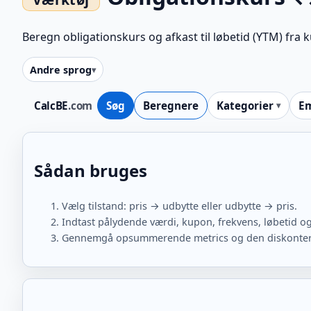
Beregn obligationskurs og afkast til løbetid (YTM) fra ku
Andre sprog
CalcBE
.com
Søg
Beregnere
Kategorier
E
Sådan bruges
Vælg tilstand: pris → udbytte eller udbytte → pris.
Indtast pålydende værdi, kupon, frekvens, løbetid og
Gennemgå opsummerende metrics og den diskonter