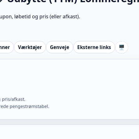
pon, løbetid og pris (eller afkast).
🖥️
mner
Værktøjer
Genveje
Eksterne links
 pris/afkast.
ede pengestrømstabel.