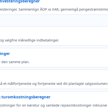
investeringsberegner
investeringer. Sammenlign ÅOP vs EAR, gennemgå pengestrømstiming
 og valgfrie månedlige indbetalinger.
linger
 i den samme plan.
å et målfortjeneste og fortjeneste ved dit planlagte salgsvolume
 turomkostningsberegner
tninger for en køretur og samlede rejseomkostninger inklusive v