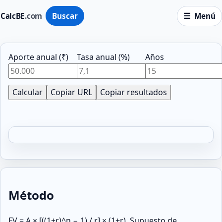
CalcBE
.com
Buscar
Menú
Aporte anual (₹)
Tasa anual (%)
Años
Calcular
Copiar URL
Copiar resultados
Método
FV = A × [((1+r)^n − 1) / r] × (1+r). Supuesto de