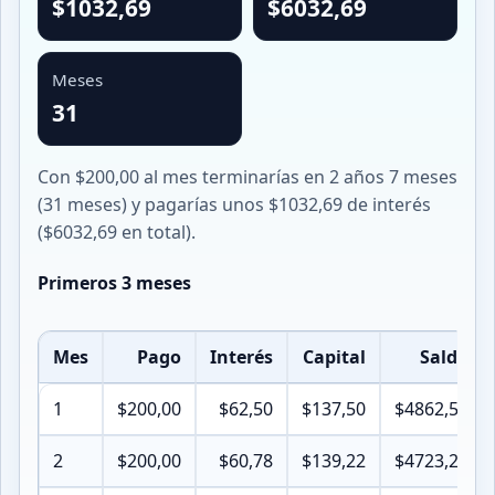
$1032,69
$6032,69
Meses
31
Con $200,00 al mes terminarías en 2 años 7 meses
(31 meses) y pagarías unos $1032,69 de interés
($6032,69 en total).
Primeros 3 meses
Mes
Pago
Interés
Capital
Saldo
1
$200,00
$62,50
$137,50
$4862,50
2
$200,00
$60,78
$139,22
$4723,28