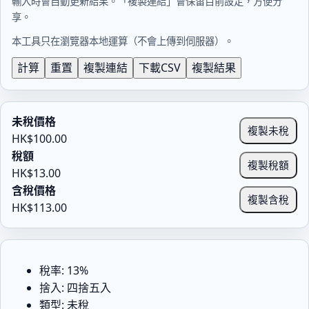
輸入時會自動更新結果。「複製連結」會保留目前設定，方便分
享。
本工具只在瀏覽器本地運算（不會上傳到伺服器）。
計算
重置
複製連結
下載CSV
複製結果
未稅價格
複製未稅
HK$100.00
稅額
複製稅額
HK$13.00
含稅價格
複製含稅
HK$113.00
未
稅
價
稅率
: 13%
格: 
捨入
: 四捨五入
HK$100.00

類型
: 未稅