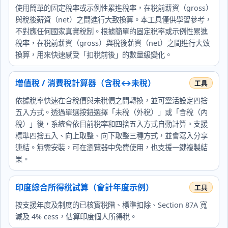
使用簡單的固定稅率或示例性累進稅率，在稅前薪資（gross）
與稅後薪資（net）之間進行大致換算。本工具僅供學習參考，
不對應任何國家真實稅制。根據簡單的固定稅率或示例性累進
稅率，在稅前薪資（gross）與稅後薪資（net）之間進行大致
換算，用來快速感受「扣稅前後」的數量級變化。
增值稅 / 消費稅計算器（含稅↔未稅）
依據稅率快速在含稅價與未稅價之間轉換，並可靈活設定四捨
五入方式。透過單選按鈕選擇「未稅（外稅）」或「含稅（內
稅）」後，系統會依目前稅率和四捨五入方式自動計算。支援
標準四捨五入、向上取整、向下取整三種方式，並會寫入分享
連結。無需安裝，可在瀏覽器中免費使用，也支援一鍵複製結
果。
印度綜合所得稅試算（會計年度示例）
按支援年度及制度的已核實稅階、標準扣除、Section 87A 寬
減及 4% cess，估算印度個人所得稅。