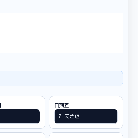
日
日期差
7 天差距