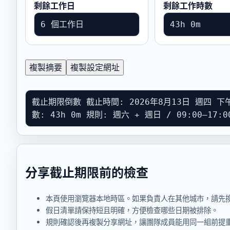
剩餘工作日
剩餘工作時數
6 個工作日
43h 0m
複製摘要
複製設定網址
截止期限倒數 截止時間: 2026年8月13日 週四 下午
數: 43h 0m 規則: 週六 + 週日 / 09:00–17:
分享截止期限前的檢查
本頁使用瀏覽器本地時區。如果負責人在其他城市，請先
假日清單請保持短且明確，方便檢查哪些日期被排除。
規則確認後再複製分享網址，讓團隊成員能用同一組前提