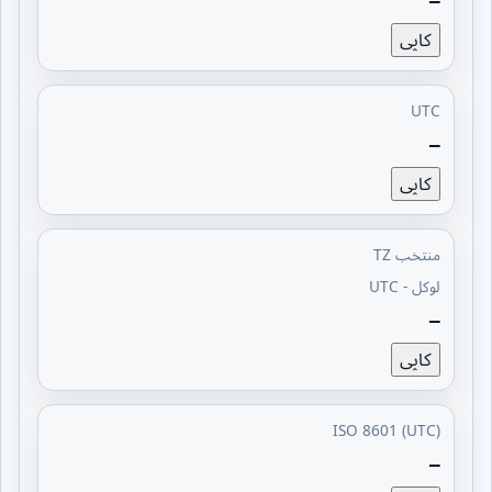
—
کاپی
UTC
—
کاپی
منتخب TZ
لوکل - UTC
—
کاپی
ISO 8601 (UTC)
—