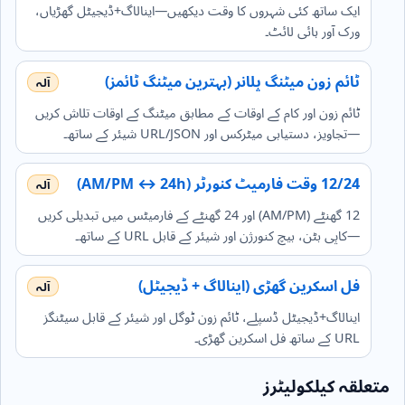
ایک ساتھ کئی شہروں کا وقت دیکھیں—اینالاگ+ڈیجیٹل گھڑیاں،
ورک آور ہائی لائٹ۔
ٹائم زون میٹنگ پلانر (بہترین میٹنگ ٹائمز)
ٹائم زون اور کام کے اوقات کے مطابق میٹنگ کے اوقات تلاش کریں
—تجاویز، دستیابی میٹرکس اور URL/JSON شیئر کے ساتھ۔
12/24 وقت فارمیٹ کنورٹر (AM/PM ↔ 24h)
12 گھنٹے (AM/PM) اور 24 گھنٹے کے فارمیٹس میں تبدیلی کریں
—کاپی بٹن، بیچ کنورژن اور شیئر کے قابل URL کے ساتھ۔
فل اسکرین گھڑی (اینالاگ + ڈیجیٹل)
اینالاگ+ڈیجیٹل ڈسپلے، ٹائم زون ٹوگل اور شیئر کے قابل سیٹنگز
URL کے ساتھ فل اسکرین گھڑی۔
متعلقہ کیلکولیٹرز