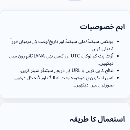
اہم خصوصیات
یونکس سیکنڈ/ملی سیکنڈ اور تاریخ/وقت کے درمیان فوراً
تبدیلی کریں۔
آؤٹ پٹ کو لوکل، UTC اور کسی بھی IANA ٹائم زون میں
دیکھیں۔
نتائج کاپی کریں یا URL کے ذریعے سیٹنگز شیئر کریں۔
اسی اسکرین پر موجودہ وقت اینالاگ اور ڈیجیٹل دونوں
صورتوں میں دیکھیں۔
استعمال کا طریقہ