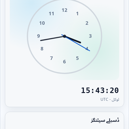
12
11
1
10
2
9
3
8
4
7
5
6
15:43:20
لوکل - UTC
ڈسپلے سیٹنگز