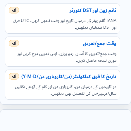
ٹائم زون اور DST کنورٹر
IANA ٹائم زونز کے درمیان تاریخ اور وقت تبدیل کریں، UTC فرق
اور DST تبدیلیاں دیکھیں۔
وقت جمع/تفریق
وقت جمع/تفریق کا آسان اردو ورژن۔ اپنی قدریں درج کریں اور
فوری نتیجہ حاصل کریں۔
تاریخ کا فرق کیلکولیٹر (دن/کاروباری دن/Y‑M‑D)
دو تاریخوں کے درمیان دن، کاروباری دن اور کام کے گھنٹے نکالیں؛
سال/مہینے/دن کی تفصیل بھی دیکھیں۔