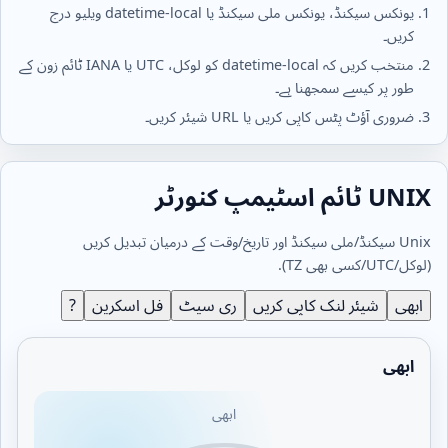
یونکس سیکنڈ، یونکس ملی سیکنڈ یا datetime-local ویلیو درج
کریں۔
منتخب کریں کہ datetime-local کو لوکل، UTC یا IANA ٹائم زون کے
طور پر کیسے سمجھنا ہے۔
ضروری آؤٹ پٹس کاپی کریں یا URL شیئر کریں۔
UNIX ٹائم اسٹیمپ کنورٹر
Unix سیکنڈ/ملی سیکنڈ اور تاریخ/وقت کے درمیان تبدیل کریں
(لوکل/UTC/کسی بھی TZ).
ابھی
شیئر لنک کاپی کریں
ری سیٹ
فل اسکرین
?
ابھی
ابھی