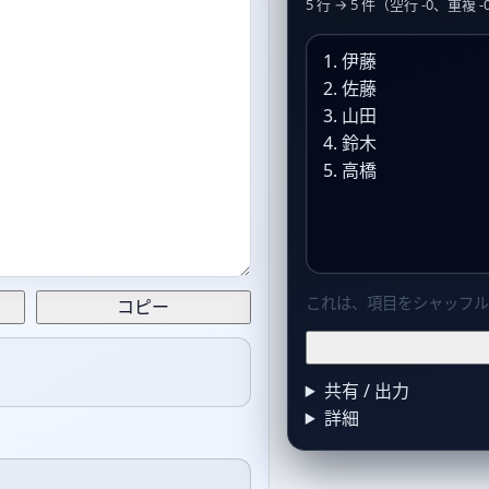
5 行 → 5 件（空行 -0、重複 -
伊藤
佐藤
山田
鈴木
高橋
これは、項目をシャッフル
コピー
共有 / 出力
詳細