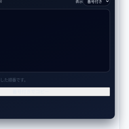
0）
表示
した順番です。
番号付きでコピー