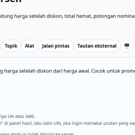
ung harga setelah diskon, total hemat, potongan nomina
🖥️
Topik
Alat
Jalan pintas
Tautan eksternal
 harga setelah diskon dari harga awal. Cocok untuk promo
lnya
atau
.
10%
5000
 di panel hasil, lalu salin URL jika ingin memakai urutan yang sa
ng Anda isi tidak dikirim ke server.