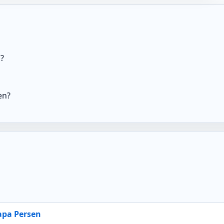
?
en?
apa Persen