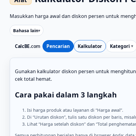
Masukkan harga awal dan diskon persen untuk menghit
Bahasa lain
CalcBE
.com
Pencarian
Kalkulator
Kategori
Gunakan kalkulator diskon persen untuk menghitung
cek total hemat.
Cara pakai dalam 3 langkah
Isi harga produk atau layanan di “Harga awal”.
Di “Urutan diskon”, tulis satu diskon per baris, misa
Lihat “Harga setelah diskon” dan “Total penghematan”
Semua perhitungan berjalan hanya di browser Anda; data ya