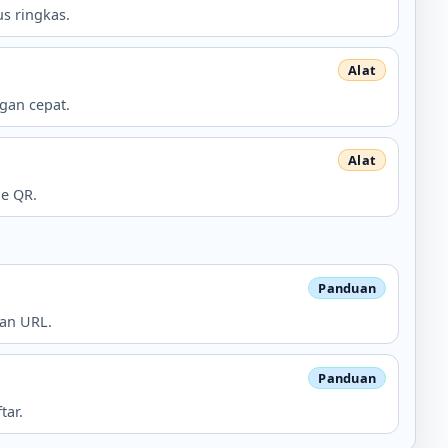
s ringkas.
ngan cepat.
de QR.
kan URL.
tar.