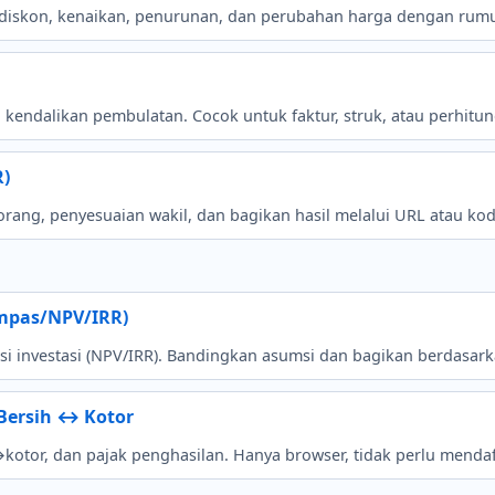
Y, diskon, kenaikan, penurunan, dan perubahan harga dengan rumu
an kendalikan pembulatan. Cocok untuk faktur, struk, atau perhitu
R)
 orang, penyesuaian wakil, dan bagikan hasil melalui URL atau ko
Impas/NPV/IRR)
asi investasi (NPV/IRR). Bandingkan asumsi dan bagikan berdasar
 Bersih ↔ Kotor
kotor, dan pajak penghasilan. Hanya browser, tidak perlu mendaf