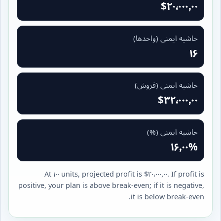
$۲۰٬۰۰۰٫۰۰
حاشیه ایمنی (واحدها)
۱۶
حاشیه ایمنی (فروش)
$۳۲٬۰۰۰٫۰۰
حاشیه ایمنی (%)
۱۶٫۰۰%
At ۱۰۰ units, projected profit is $۲۰٬۰۰۰٫۰۰. If profit is
positive, your plan is above break-even; if it is negative,
it is below break-even.