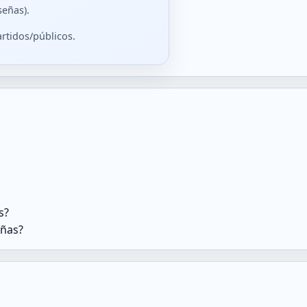
señas).
rtidos/públicos.
s?
eñas?