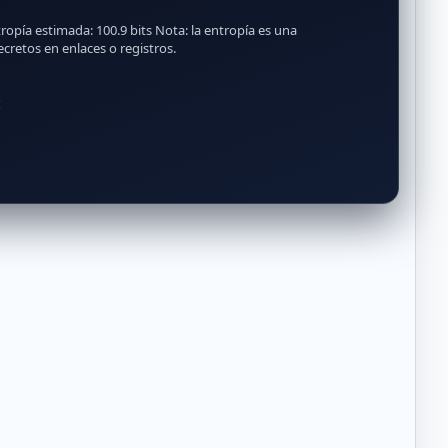
opía estimada: 100.9 bits Nota: la entropía es una
cretos en enlaces o registros.
: