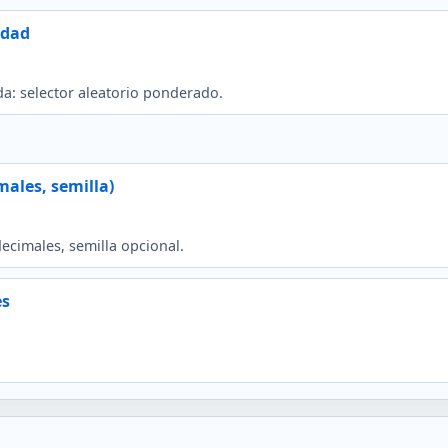
idad
a: selector aleatorio ponderado.
ales, semilla)
ecimales, semilla opcional.
es