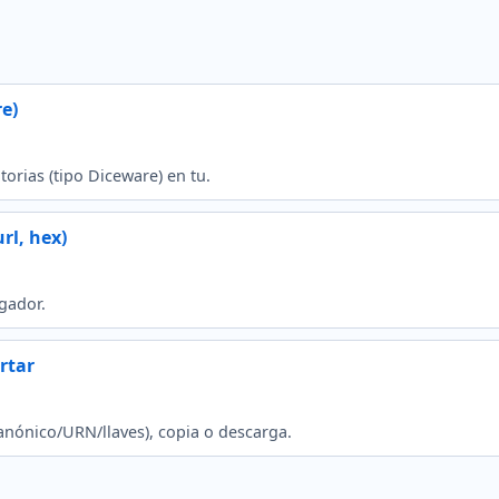
e)
orias (tipo Diceware) en tu.
rl, hex)
gador.
rtar
anónico/URN/llaves), copia o descarga.