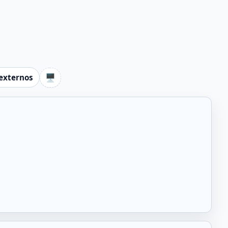
🖥️
externos