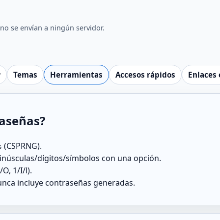
no se envían a ningún servidor.
Temas
Herramientas
Accesos rápidos
Enlaces 
raseñas?
(CSPRNG).
s
núsculas/dígitos/símbolos con una opción.
, 1/I/l).
unca incluye contraseñas generadas.