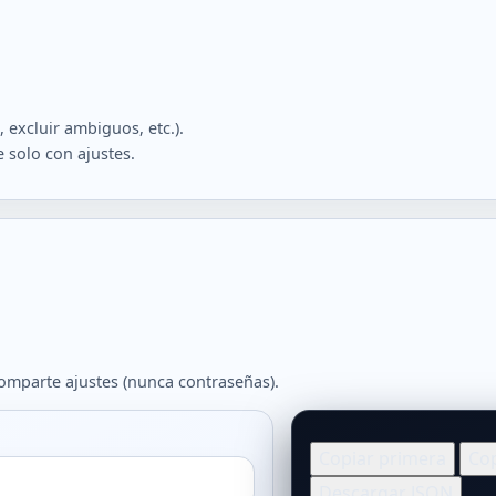
, excluir ambiguos, etc.).
 solo con ajustes.
comparte ajustes (nunca contraseñas).
Resultados
Copiar primera
Cop
Descargar JSON