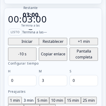
Restante
03:00
00:03:00
Termina a las
—
Termina a las
—
LISTO
Iniciar
Restablecer
+1 min
Pantalla
-10 s
Copiar enlace
completa
Configurar tiempo
H
M
S
Preajustes
1 min
3 min
5 min
10 min
15 min
25 min