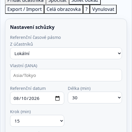
Přidat účastníka
Spočítat
Sdílet odkaz
Export / Import
Celá obrazovka
?
Vynulovat
Nastavení schůzky
Referenční časové pásmo
Z účastníků
Vlastní (IANA)
Referenční datum
Délka (min)
Krok (min)