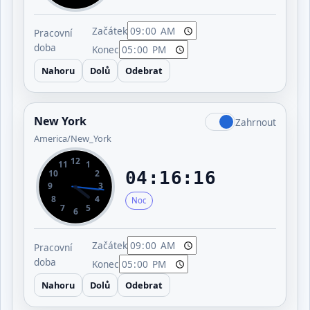
Začátek
Pracovní
doba
Konec
Nahoru
Dolů
Odebrat
New York
Zahrnout
America/New_York
12
11
1
10
2
04:16:16
9
3
8
4
Noc
7
5
6
Začátek
Pracovní
doba
Konec
Nahoru
Dolů
Odebrat