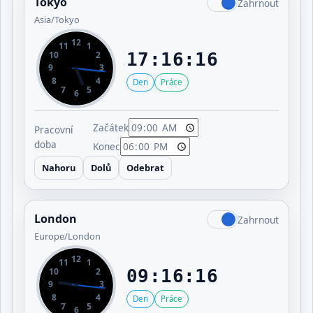
Tokyo
Zahrnout
Asia/Tokyo
12
11
1
10
2
17:16:16
9
3
8
4
Den
Práce
7
5
6
Začátek
Pracovní
doba
Konec
Nahoru
Dolů
Odebrat
London
Zahrnout
Europe/London
12
11
1
10
2
09:16:16
9
3
8
4
Den
Práce
7
5
6