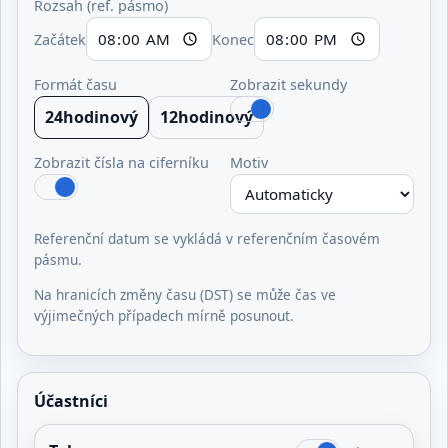
Rozsah (ref. pásmo)
Začátek
Konec
Formát času
Zobrazit sekundy
24hodinový
12hodinový
Zobrazit čísla na ciferníku
Motiv
Referenční datum se vykládá v referenčním časovém
pásmu.
Na hranicích změny času (DST) se může čas ve
výjimečných případech mírně posunout.
Účastníci