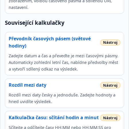
zobrazením, volbou časového pásma a sdílenou URL
nastavení.
Související kalkulačky
Převodník časových pásem (světové
hodiny)
Zadejte datum a čas a převeďte je mezi časovými pásmy.
Automaticky zohlední letní čas, nabídne předvolby měst
a vytvoří sdílený odkaz na výsledek.
Rozdíl mezi daty
Rozdíl mezi daty česky a jednoduše. Zadejte hodnoty a
hned uvidíte výsledek.
Kalkulačka času: sčítání hodin a minut
Sčítejte a odčítejte časy HH:MM nebo HH:MM:SS pro