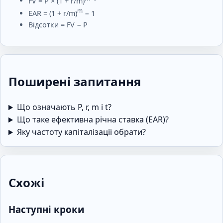
FV = P × (1 + r/m)
m
EAR = (1 + r/m)
− 1
Відсотки = FV − P
Поширені запитання
Що означають P, r, m і t?
Що таке ефективна річна ставка (EAR)?
Яку частоту капіталізації обрати?
Схожі
Наступні кроки