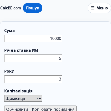
CalcBE
.com
Пошук
Меню
Сума
Річна ставка (%)
Роки
Капіталізація
Обчислити
Копіювати посилання