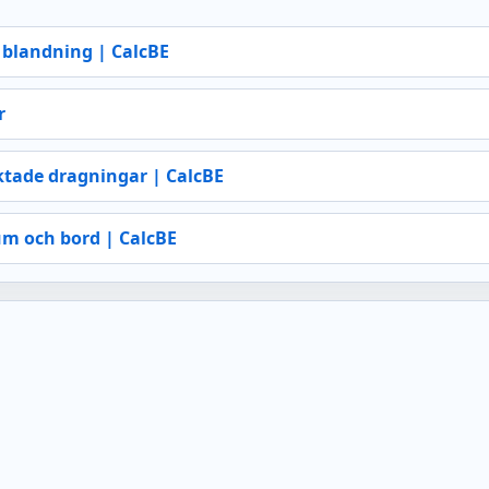
s blandning | CalcBE
r
ktade dragningar | CalcBE
m och bord | CalcBE