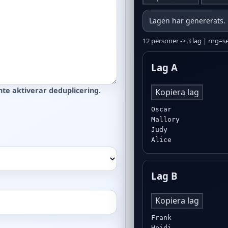
Lagen har genererats.
12 personer -> 3 lag | rng=
Lag A
te aktiverar deduplicering.
Kopiera lag
Oscar

Mallory

Judy

Alice
Lag B
Kopiera lag
Frank

Heidi
