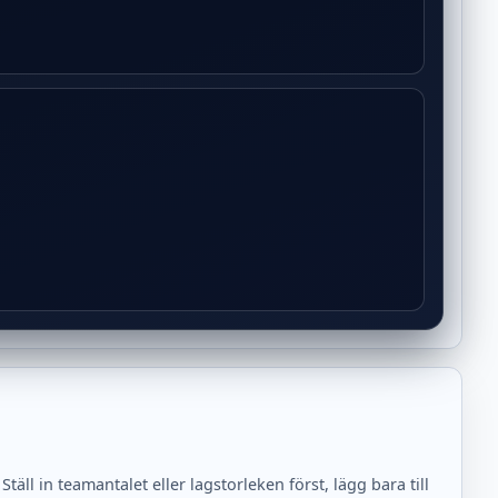
l in teamantalet eller lagstorleken först, lägg bara till