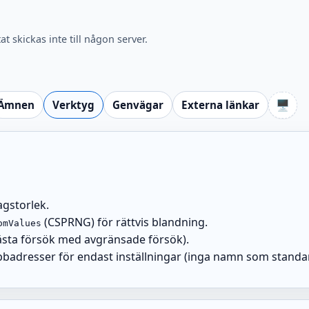
t skickas inte till någon server.
🖥️
Ämnen
Verktyg
Genvägar
Externa länkar
lagstorlek.
(CSPRNG) för rättvis blandning.
omValues
bästa försök med avgränsade försök).
bbadresser för endast inställningar (inga namn som standa