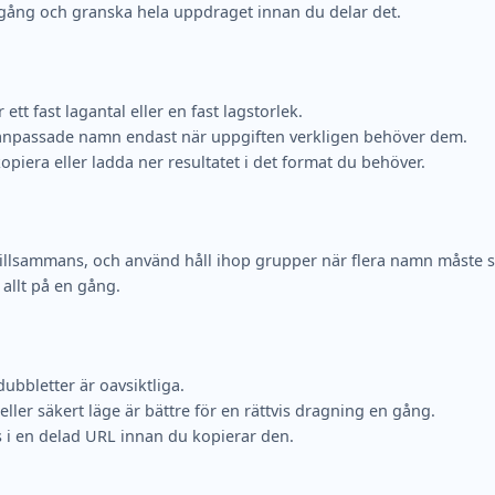
gång och granska hela uppdraget innan du delar det.
tt fast lagantal eller en fast lagstorlek.
 anpassade namn endast när uppgiften verkligen behöver dem.
era eller ladda ner resultatet i det format du behöver.
llsammans, och använd håll ihop grupper när flera namn måste sta
 allt på en gång.
dubbletter är oavsiktliga.
ller säkert läge är bättre för en rättvis dragning en gång.
 i en delad URL innan du kopierar den.